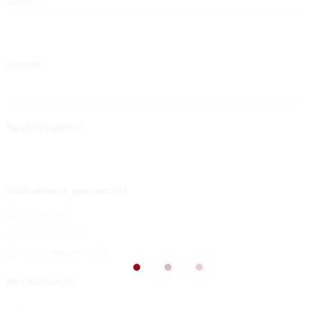
Email
*
Betreff
*
Telefonnummer
Rückantwort gewünscht?
Ja, per Mail
Ja, per Telefon
Keine Antwort nötig
Ihre Nachricht