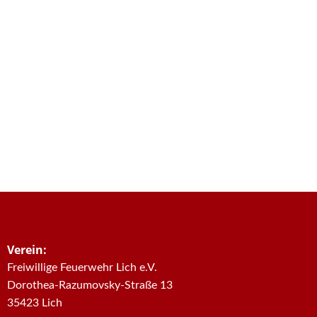
Verein:
Freiwillige Feuerwehr Lich e.V.
Dorothea-Razumovsky-Straße 13
35423 Lich