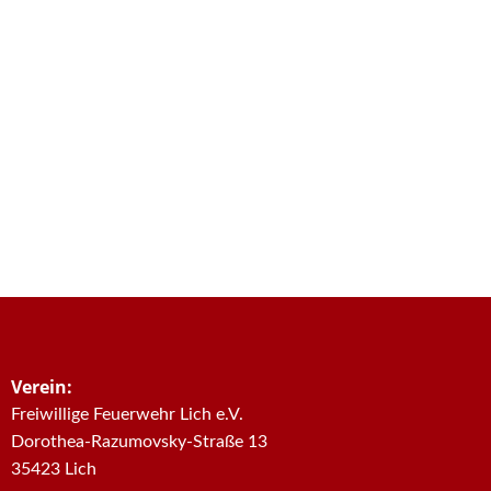
Verein:
Freiwillige Feuerwehr Lich e.V.
Dorothea-Razumovsky-Straße 13
35423 Lich