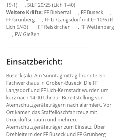
19-1)
, StLF 20/25 (Lich 1-40)
Weitere Kräfte:
FF Biebertal
, FF Buseck
,
FF Grünberg
, FF Li./Langsdorf mit LF 10/6 (Fl.
Lich 5/43)
, FF Reiskirchen
, FF Wettenberg
, FW Gießen
Einsatzbericht:
Buseck (ak). Am Sonntagmittag brannte ein
Fachwerkhaus in Großen-Buseck. Die FF
Langsdorf und FF Lich-Kernstadt wurden um
kurz nach 14:00 Uhr zur Bereitstellung von
Atemschutzgeräteträgern nach alarmiert. Vor
Ort kamen das Staffellöschfahrzeug mit
Druckluftschaum und mehrere
Atemschutzgeräteträger zum Einsatz. Über
Drehleitern der FF Buseck und FF Grünberg