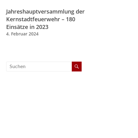
Jahreshauptversammlung der
Kernstadtfeuerwehr – 180
Einsätze in 2023
4. Februar 2024
Verein:
Freiwillige Feuerwehr Lich e.V.
Dorothea-Razumovsky-Straße 13
35423 Lich