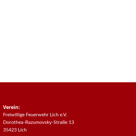
Verein:
Freiwillige Feuerwehr Lich e.V.
Dorothea-Razumovsky-Straße 13
35423 Lich