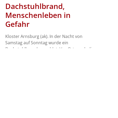
Dachstuhlbrand,
Menschenleben in
Gefahr
Kloster Arnsburg (ak). In der Nacht von
Samstag auf Sonntag wurde ein
Dachstuhlbrand gemeldet. Vor Ort ergab die
Erkundung der Feuerwehren aus Eberstadt,
Lich und Muschenheim, das ein Stockwerk
eines Gebäudes stark verraucht war. Fünf
Hausbewohner konnten sich in Sicherheit