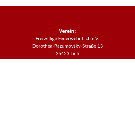
Verein:
Freiwillige Feuerwehr Lich e.V.
Dorothea-Razumovsky-Straße 13
35423 Lich
Telefon: 0 64 04 59 40
E-Mail: kontakt@ffw-lich.de
Internet: www.ffw-lich.de
Datenschutz