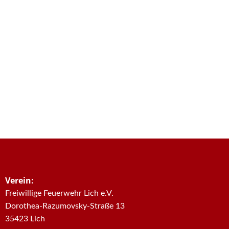
Verein:
Freiwillige Feuerwehr Lich e.V.
Dorothea-Razumovsky-Straße 13
35423 Lich